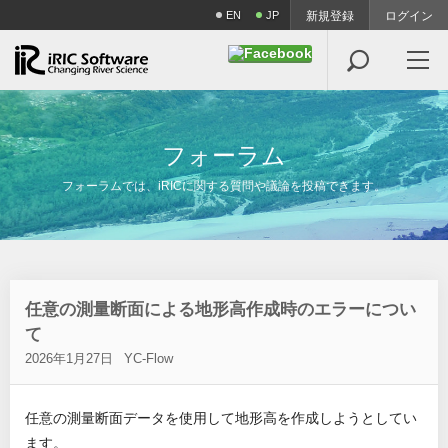
EN
JP
新規登録
ログイン

フ
ォ
ー
ラ
ム
フォーラムでは、iRICに関する質問や議論を投稿できます。
任意の測量断面による地形高作成時のエラーについ
て
2026年1月27日
YC-Flow
任意の測量断面データを使用して地形高を作成しようとしてい
ます。