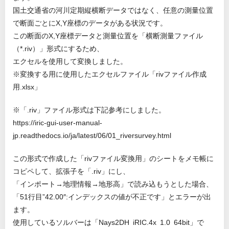
国土交通省の河川定期縦横断データではなく、任意の測量位置
で断面ごとにX,Y座標のデータがある状況です。
この断面のX,Y座標データと測量位置を「横断測量ファイル
（*.riv）」形式にするため、
エクセルを使用して変換しました。
※変換する用に使用したエクセルファイル「rivファイル作成
用.xlsx」
※「.riv」ファイル形式は下記参考にしました。
https://iric-gui-user-manual-
jp.readthedocs.io/ja/latest/06/01_riversurvey.html
この形式で作成した「rivファイル変換用」のシートをメモ帳に
コピペして、拡張子を「.riv」にし、
「インポート→地理情報→地形高」で読み込もうとした場合、
「51行目”42.00″:インデックスの値が不正です」とエラーが出
ます。
使用しているソルバーは「Nays2DH iRIC.4x 1.0 64bit」で