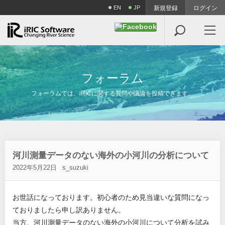
EN
JP
新規登録
ログイン

フ
ォ
ー
ラ
ム
フォーラムでは、iRICに関する質問や議論を投稿できます。
河川測量データのない海外の小河川の分析について
2022年5月22日
s_suzuki
お世話になっております。初心者のため見当違いな質問になっ
ておりましたら申し訳ありません。
当方、河川測量データのない海外の小河川について分析を試み