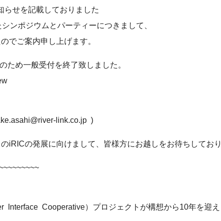
知らせを記載しておりました
したシンポジウムとパーティーにつきまして、
たのでご案内申し上げます。
 満席のため一般受付を終了致しました。
ew
hi@river-link.co.jp )
のiRICの発展に向けまして、皆様方にお越しをお待ちしてお
~~~~~~~~~
River Interface Cooperative）プロジェクトが構想から10年を