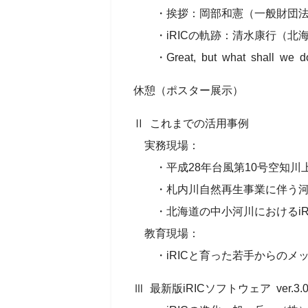
・挨拶：岡部和憲（一般財団法
・iRICの軌跡：清水康行（北
・Great, but what shall we do 
休憩（ポスター展示）
Ⅱ これまでの活用事例
実務現場：
・平成28年台風第10号空知川
・札内川自然再生事業に伴う河道
・北海道の中小河川におけるiR
教育現場：
・iRICと育った若手からのメッ
Ⅲ 最新版iRICソフトウェア ve