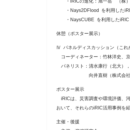
・iRICの進化：旭一岳 （株）Riv
・Nays2DFlood を利用したiR
・NaysCUBE を利用したiRIC
休憩（ポスター展示）
Ⅳ パネルディスカッション（これか
コーディネーター：竹林洋史、京
パネリスト：清水康行（北大），
向井直樹（株式会社ドーコン），
ポスター展示
iRICは、災害調査や環境評価、
おいて、それらのiRIC活用事例
主催・後援