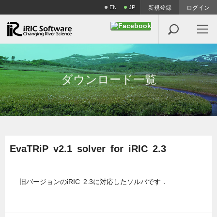
EN
JP
新規登録
ログイン

ダ
ウ
ン
ロ
ー
ド
一
覧
EvaTRiP v2.1 solver for iRIC 2.3
旧バージョンのiRIC 2.3に対応したソルバです．