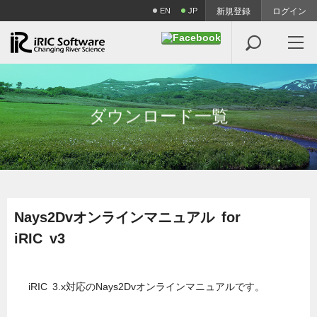
EN
JP
新規登録
ログイン

ダ
ウ
ン
ロ
ー
ド
一
覧
Nays2Dvオンラインマニュアル for
iRIC v3
iRIC 3.x対応のNays2Dvオンラインマニュアルです。