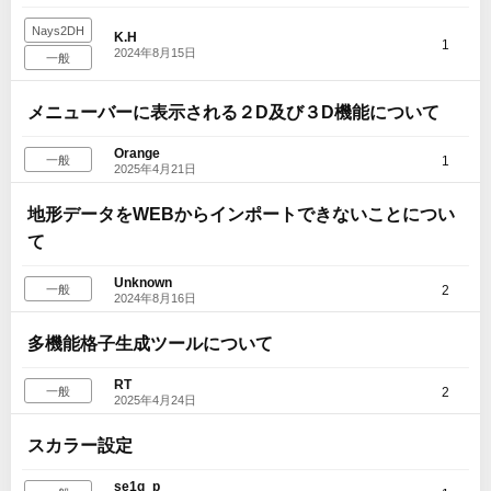
Nays2DH
K.H
1
2024年8月15日
一般
メニューバーに表示される２D及び３D機能について
Orange
1
一般
2025年4月21日
地形データをWEBからインポートできないことについ
て
Unknown
2
一般
2024年8月16日
多機能格子生成ツールについて
RT
2
一般
2025年4月24日
スカラー設定
se1q_p