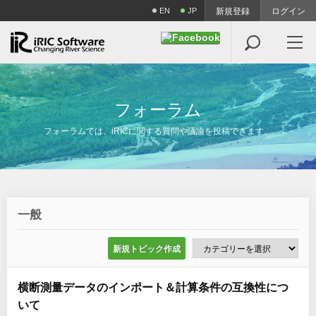
EN
JP
新規登録
ログイン

フ
ォ
ー
ラ
ム
フォーラムでは、iRICに関する質問や議論を投稿できます。
一般
新規トピック作成
横断測量データのインポート＆計算条件の互換性につ
いて