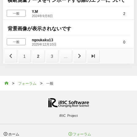
Y.M
2
一般
2024年9月8日
背景画像が表示されないです
ngoukaku13
0
一般
2025年12月10日

1
2
3
...


>
>

フォーラム
一般
iRIC Project
ホーム
フォーラム