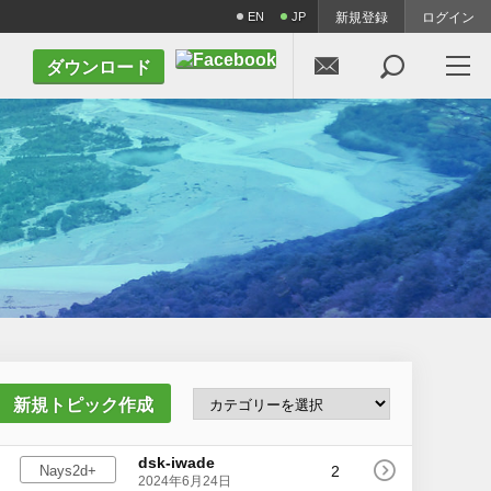
EN
JP
新規登録
ログイン


ダウンロード
新規トピック作成
dsk-iwade
2
Nays2d+
2024年6月24日