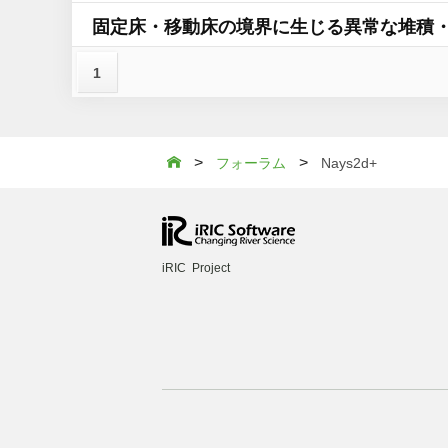
固定床・移動床の境界に生じる異常な堆積
1
>
>

フォーラム
Nays2d+
iRIC Project