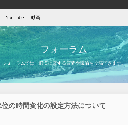
YouTube
動画
フ
ォ
ー
ラ
ム
フォーラムでは、iRICに関する質問や議論を投稿できます。
水位の時間変化の設定方法について