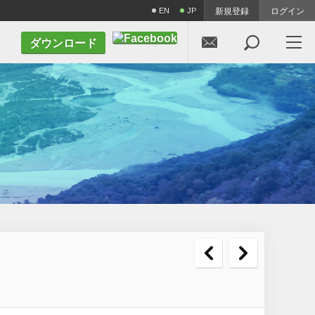
EN
JP
新規登録
ログイン


ダウンロード

