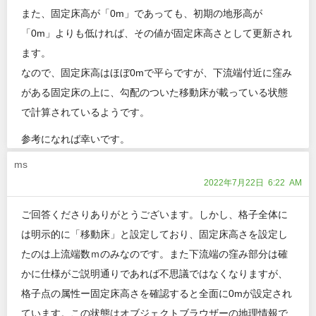
また、固定床高が「0m」であっても、初期の地形高が
「0m」よりも低ければ、その値が固定床高さとして更新され
ます。
なので、固定床高はほぼ0mで平らですが、下流端付近に窪み
がある固定床の上に、勾配のついた移動床が載っている状態
で計算されているようです。
参考になれば幸いです。
ms
2022年7月22日 6:22 AM
ご回答くださりありがとうございます。しかし、格子全体に
は明示的に「移動床」と設定しており、固定床高さを設定し
たのは上流端数ｍのみなのです。また下流端の窪み部分は確
かに仕様がご説明通りであれば不思議ではなくなりますが、
格子点の属性ー固定床高さを確認すると全面に0mが設定され
ています。この状態はオブジェクトブラウザーの地理情報で