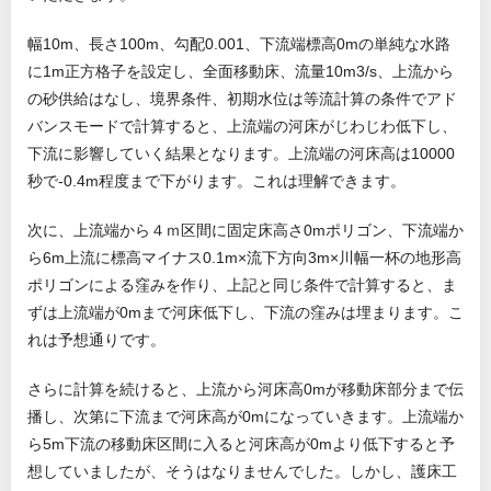
幅10m、長さ100m、勾配0.001、下流端標高0mの単純な水路
に1m正方格子を設定し、全面移動床、流量10m3/s、上流から
の砂供給はなし、境界条件、初期水位は等流計算の条件でアド
バンスモードで計算すると、上流端の河床がじわじわ低下し、
下流に影響していく結果となります。上流端の河床高は10000
秒で-0.4m程度まで下がります。これは理解できます。
次に、上流端から４ｍ区間に固定床高さ0mポリゴン、下流端か
ら6m上流に標高マイナス0.1m×流下方向3m×川幅一杯の地形高
ポリゴンによる窪みを作り、上記と同じ条件で計算すると、ま
ずは上流端が0mまで河床低下し、下流の窪みは埋まります。こ
れは予想通りです。
さらに計算を続けると、上流から河床高0mが移動床部分まで伝
播し、次第に下流まで河床高が0mになっていきます。上流端か
ら5m下流の移動床区間に入ると河床高が0mより低下すると予
想していましたが、そうはなりませんでした。しかし、護床工