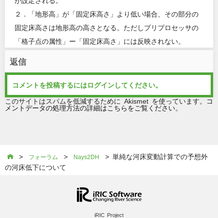
が設定される。
２．「地形高」が「固定床高さ」より低い場合、その部分の
固定床高さは地形高の高さとなる。ただしプリプロセッサの
「格子点の属性」ー「固定床高さ」には反映されない。
返信
コメントを投稿するには
ログイン
してください。
このサイトはスパムを低減するために Akismet を使っています。
コ
メントデータの処理方法の詳細はこちらをご覧ください
。
>
>
> 単純な河床変動計算での予想外

フォーラム
Nays2DH
の河床低下について
iRIC Project