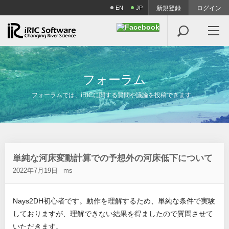
EN
JP
新規登録
ログイン

フ
ォ
ー
ラ
ム
フォーラムでは、iRICに関する質問や議論を投稿できます。
単純な河床変動計算での予想外の河床低下について
2022年7月19日
ms
Nays2DH初心者です。動作を理解するため、単純な条件で実験
しておりますが、理解できない結果を得ましたので質問させて
いただきます。