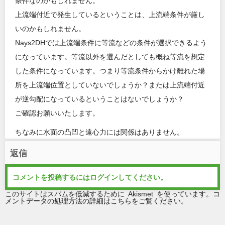
条件なのかもしれません。
上流端付近で発生しているということは、上流端条件が厳し
いのかもしれません。
Nays2DHでは上流端条件に等流などの条件が選択できるよう
になっています。等流以外を選んだとしても概ね等流を想定
した条件になっています。つまり等流条件からかけ離れた場
所を上流端位置としていないでしょうか？または上流端付近
が逆勾配になっているということはないでしょうか？
ご確認お願いいたします。
ちなみに水面の凸凹と遠心力には関係はありません。
返信
コメントを投稿するには
ログイン
してください。
このサイトはスパムを低減するために Akismet を使っています。
コ
メントデータの処理方法の詳細はこちらをご覧ください
。