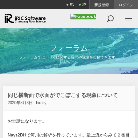
EN
JP
新規登録
ログイン

フ
ォ
ー
ラ
ム
フォーラムでは、iRICに関する質問や議論を投稿できます。
同じ横断面で水面がでこぼこする現象について
2020年8月8日
hiroliy
お世話になります。
Nays2DHで河川の解析を行っています。最上流からみて２番目