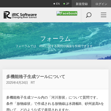
EN
JP
新規登録
ログイン

フ
ォ
ー
ラ
ム
フォーラムでは、iRICに関する質問や議論を投稿できます。
多機能格子生成ツールについて
2025年4月24日
RT
多機能格子生成ツール内の「河川形状」について質問です。
条件「放物線状」で作成される放物線は水路幅B、砂州波高hを
用いて、どのような式で表現されますか。