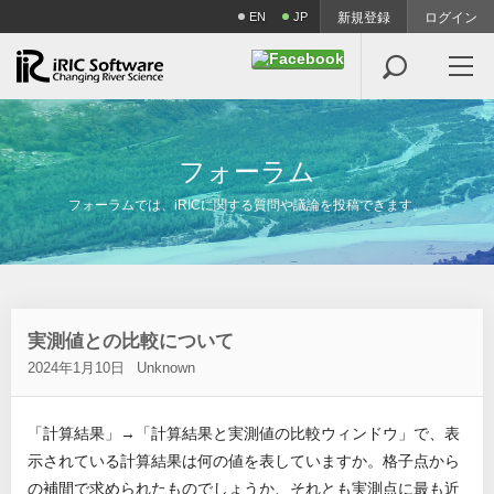
EN
JP
新規登録
ログイン

フ
ォ
ー
ラ
ム
フォーラムでは、iRICに関する質問や議論を投稿できます。
実測値との比較について
2024年1月10日
Unknown
「計算結果」→「計算結果と実測値の比較ウィンドウ」で、表
示されている計算結果は何の値を表していますか。格子点から
の補間で求められたものでしょうか、それとも実測点に最も近