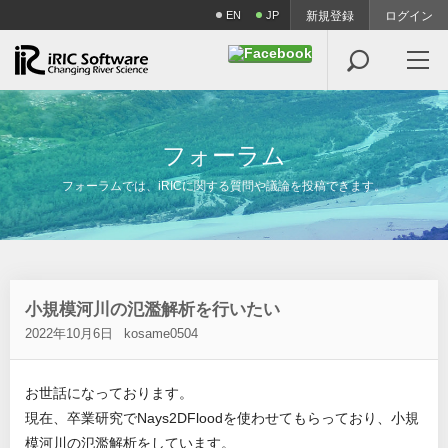
EN
JP
新規登録
ログイン

フ
ォ
ー
ラ
ム
フォーラムでは、iRICに関する質問や議論を投稿できます。
小規模河川の氾濫解析を行いたい
2022年10月6日
kosame0504
お世話になっております。
現在、卒業研究でNays2DFloodを使わせてもらっており、小規
模河川の氾濫解析をしています。