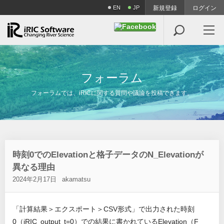
EN
JP
新規登録
ログイン

フ
ォ
ー
ラ
ム
フォーラムでは、iRICに関する質問や議論を投稿できます。
時刻0でのElevationと格子データのN_Elevationが
異なる理由
2024年2月17日
akamatsu
「計算結果＞エクスポート＞CSV形式」で出力された時刻
0（iRIC output t=0）での結果に書かれているElevation（F