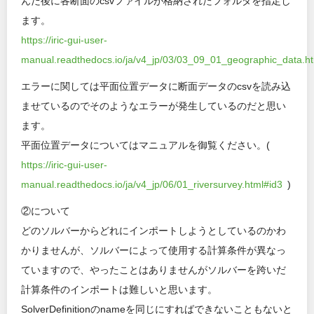
んだ後に各断面のcsvファイルが格納されたフォルダを指定し
ます。
https://iric-gui-user-
manual.readthedocs.io/ja/v4_jp/03/03_09_01_geographic_data.h
エラーに関しては平面位置データに断面データのcsvを読み込
ませているのでそのようなエラーが発生しているのだと思い
ます。
平面位置データについてはマニュアルを御覧ください。(
https://iric-gui-user-
manual.readthedocs.io/ja/v4_jp/06/01_riversurvey.html#id3
)
②について
どのソルバーからどれにインポートしようとしているのかわ
かりませんが、ソルバーによって使用する計算条件が異なっ
ていますので、やったことはありませんがソルバーを跨いだ
計算条件のインポートは難しいと思います。
SolverDefinitionのnameを同じにすればできないこともないと