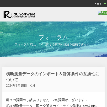
EN
フ
ォ
ー
ラ
ム
フォーラムでは、iRICに関する質問や議論を投稿できます。
横断測量データのインポート＆計算条件の互換性に
ついて
2024年8月15日
K.H
度々の質問申し訳ありません．2点質問がございます．
①横断測量データ（国土交通省ガイドライン準拠）csvをiricに