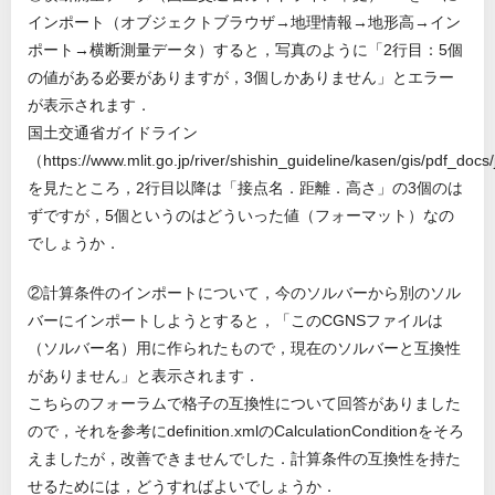
インポート（オブジェクトブラウザ→地理情報→地形高→イン
ポート→横断測量データ）すると，写真のように「2行目：5個
の値がある必要がありますが，3個しかありません」とエラー
が表示されます．
国土交通省ガイドライン
（https://www.mlit.go.jp/river/shishin_guideline/kasen/gis/pdf_doc
を見たところ，2行目以降は「接点名．距離．高さ」の3個のは
ずですが，5個というのはどういった値（フォーマット）なの
でしょうか．
②計算条件のインポートについて，今のソルバーから別のソル
バーにインポートしようとすると，「このCGNSファイルは
（ソルバー名）用に作られたもので，現在のソルバーと互換性
がありません」と表示されます．
こちらのフォーラムで格子の互換性について回答がありました
ので，それを参考にdefinition.xmlのCalculationConditionをそろ
えましたが，改善できませんでした．計算条件の互換性を持た
せるためには，どうすればよいでしょうか．