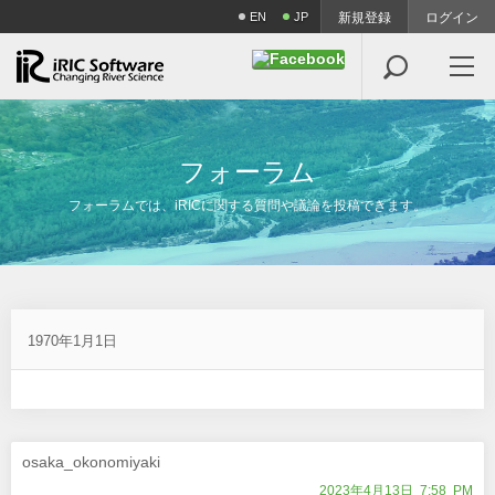
EN
JP
新規登録
ログイン

フ
ォ
ー
ラ
ム
フォーラムでは、iRICに関する質問や議論を投稿できます。
1970年1月1日
osaka_okonomiyaki
2023年4月13日 7:58 PM