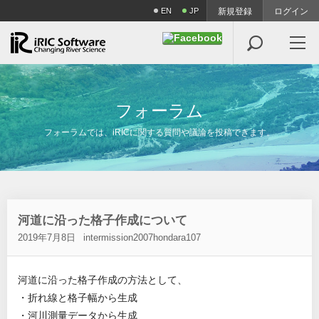
EN
JP
新規登録
ログイン

フ
ォ
ー
ラ
ム
フォーラムでは、iRICに関する質問や議論を投稿できます。
河道に沿った格子作成について
2019年7月8日
intermission2007hondara107
河道に沿った格子作成の方法として、
・折れ線と格子幅から生成
・河川測量データから生成