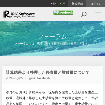
EN
JP
新規登録
ログイン

フ
ォ
ー
ラ
ム
フォーラムでは、iRICに関する質問や議論を投稿できます。
計算結果より整理した侵食量と堆積量について
2024年2月27日
genki.takahashi
添付のとおり計算結果から、流域内を侵食した土砂量を生産土
砂量、流域外に堆積した土砂量を流出土砂量と定義して、土砂
収支を整理しているのですが、流出土砂量＞生産土砂量となる