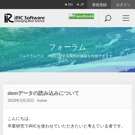
EN
JP
新規登録
ログイン

フ
ォ
ー
ラ
ム
フォーラムでは、iRICに関する質問や議論を投稿できます。
demデータの読み込みについて
2019年3月25日
kome
こんにちは。
卒業研究でiRICを使わせていただきたいと考えている者です。