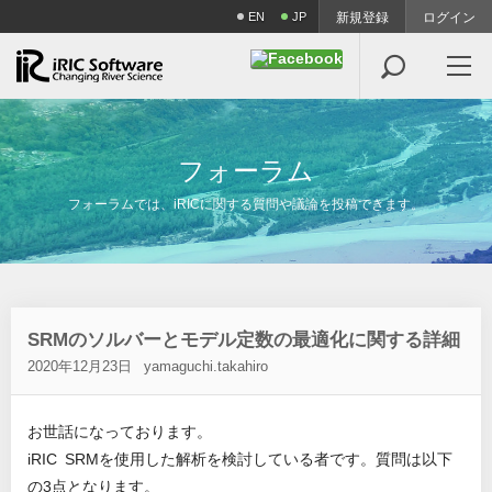
EN
JP
新規登録
ログイン

フ
ォ
ー
ラ
ム
フォーラムでは、iRICに関する質問や議論を投稿できます。
SRMのソルバーとモデル定数の最適化に関する詳細
2020年12月23日
yamaguchi.takahiro
お世話になっております。
iRIC SRMを使用した解析を検討している者です。質問は以下
の3点となります。