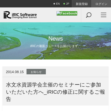
EN
JP
新規登録
ログイン

N
e
w
s
iRICの最新ニュースをお届けします。
2014.08.15
お知らせ
水文水資源学会主催のセミナーにご参加
いただいた方へ_iRICの修正に関するご報
告