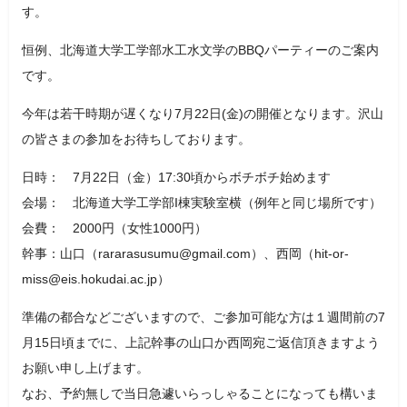
す。
恒例、北海道大学工学部水工水文学のBBQパーティーのご案内
です。
今年は若干時期が遅くなり7月22日(金)の開催となります。沢山
の皆さまの参加をお待ちしております。
日時： 7月22日（金）17:30頃からボチボチ始めます
会場： 北海道大学工学部I棟実験室横（例年と同じ場所です）
会費： 2000円（女性1000円）
幹事：山口（rararasusumu@gmail.com）、西岡（hit-or-
miss@eis.hokudai.ac.jp）
準備の都合などございますので、ご参加可能な方は１週間前の7
月15日頃までに、上記幹事の山口か西岡宛ご返信頂きますよう
お願い申し上げます。
なお、予約無しで当日急遽いらっしゃることになっても構いま