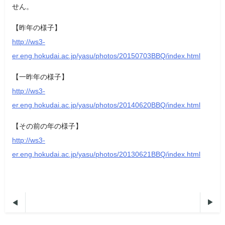
せん。
【昨年の様子】
http://ws3-
er.eng.hokudai.ac.jp/yasu/photos/20150703BBQ/index.html
【一昨年の様子】
http://ws3-
er.eng.hokudai.ac.jp/yasu/photos/20140620BBQ/index.html
【その前の年の様子】
http://ws3-
er.eng.hokudai.ac.jp/yasu/photos/20130621BBQ/index.html

