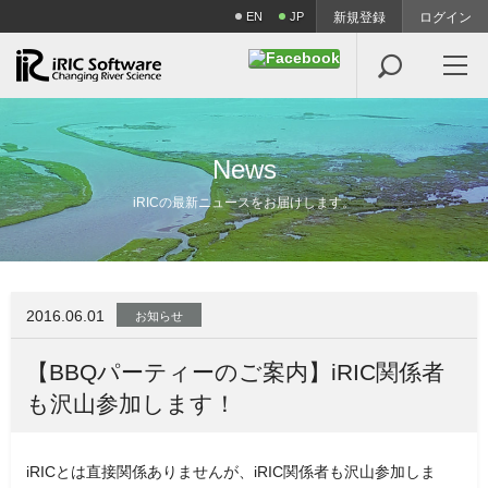
EN
JP
新規登録
ログイン

N
e
w
s
iRICの最新ニュースをお届けします。
2016.06.01
お知らせ
【BBQパーティーのご案内】iRIC関係者
も沢山参加します！
iRICとは直接関係ありませんが、iRIC関係者も沢山参加しま