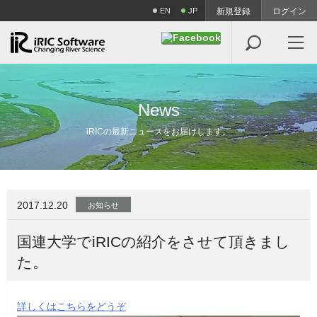
EN
JP
新規登録
ログイン

N
e
w
s
iRICの最新ニュースをお届けします。
2017.12.20
お知らせ
国連大学でiRICの紹介をさせて頂きまし
た。
詳しくはこちらをどうぞ