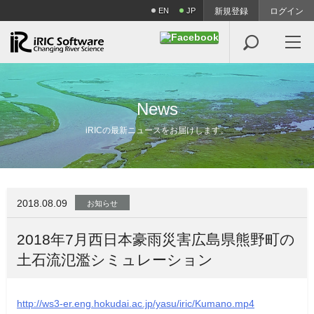
EN
JP
新規登録
ログイン

N
e
w
s
iRICの最新ニュースをお届けします。
2018.08.09
お知らせ
2018年7月西日本豪雨災害広島県熊野町の
土石流氾濫シミュレーション
http://ws3-er.eng.hokudai.ac.jp/yasu/iric/Kumano.mp4