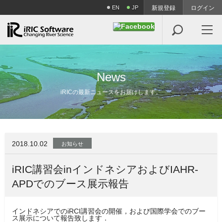
EN
JP
新規登録
ログイン

N
e
w
s
iRICの最新ニュースをお届けします。
2018.10.02
お知らせ
iRIC講習会inインドネシアおよびIAHR-
APDでのブース展示報告
インドネシアでのiRCI講習会の開催，および国際学会でのブー
ス展示について報告致します．