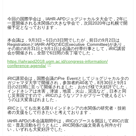
今回の国際学会は，IAHR-APDジョグジャカルタ大会で，
2年に
一度開催される水関係の大きな学会で，
次回2020年は札幌で開
催予定となっております．
本会議は．9月3日～5日の3日間でしたが，
前日の9月2日は
RegistrationとIAHR-
APDのEC(Executive Committee)があり，
その前の8月31日と9月1日は会議の付帯行事として，
iRIC講習
会が開催され，全部で6日間の長丁場でした．
https://iahrapd2018.ugm.ac.id/
congress-information/
conference-agenda/
iRIC講習会は，国際会議のPre Eventとしてジョグジャカルタの
ガジャマダ大学で開催され，
参加者約40名で，
8月30日と9月1
日の2日間に亘って開催されました．
おかげ様で大好評でした．
インドネシアは水害，津波，地震，
火山，泥流など，日本と同
じ災害国ですので，
iRICのようなソフトがフリーで使えるとい
うのは大変喜ばれま
した．
iRICとしても出来る限りインドネシアの水関係の研究者・
技術
者の支援をして行きたいと考えております．
IAHR-APDの本会議期間中は，
iRICのブースを開設してiRICの宣
伝・
普及活動を行うともに，iRIC関係の論文発表も何件か行
い，
いずれも大変好評でした．