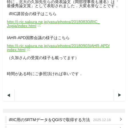
特に，北大の久加先生らの発表論文（岡部理事長も連名）は「
最優秀論文賞」として表彰されました．大変名誉なことです．
iRIC講習会の様子はこちら
http://i-ric.sakura.ne.jp/
yasu/photos/20180830iRIC_
Jogja/index.html
IAHR-APD国際会議の様子はこちら
http://i-ric.sakura.ne.jp/
yasu/photos/20180903IAHR-APD/
index.html
（久加さんの受賞の様子も載ってます）
時間がある時にご参照頂ければ幸いです．


iRIC用のSRTMデータをQGISで取得する方法
2025.12.18