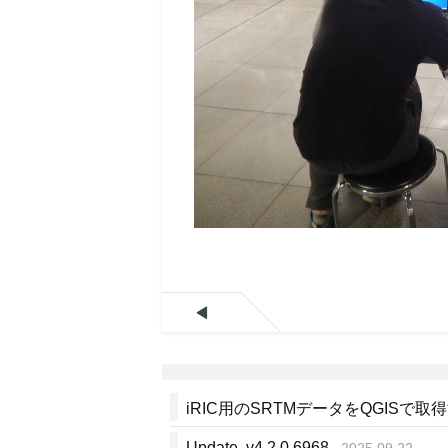

iRIC用のSRTMデータをQGISで取
Update v4.2.0.6968
2025.09.22