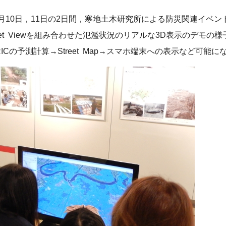
月10日，11日の2日間，寒地土木研究所による防災関連イベ
treet Viewを組み合わせた氾濫状況のリアルな3D表示のデモの
ICの予測計算→Street Map→スマホ端末への表示など可能