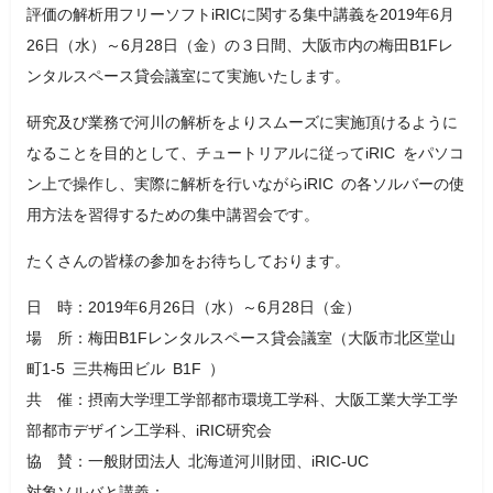
評価の解析用フリーソフトiRICに関する集中講義を2019年6月
26日（水）～6月28日（金）の３日間、大阪市内の梅田B1Fレ
ンタルスペース貸会議室にて実施いたします。
研究及び業務で河川の解析をよりスムーズに実施頂けるように
なることを目的として、チュートリアルに従ってiRIC をパソコ
ン上で操作し、実際に解析を行いながらiRIC の各ソルバーの使
用方法を習得するための集中講習会です。
たくさんの皆様の参加をお待ちしております。
日 時：2019年6月26日（水）～6月28日（金）
場 所：梅田B1Fレンタルスペース貸会議室（大阪市北区堂山
町1-5 三共梅田ビル B1F ）
共 催：摂南大学理工学部都市環境工学科、大阪工業大学工学
部都市デザイン工学科、iRIC研究会
協 賛：一般財団法人 北海道河川財団、iRIC-UC
対象ソルバと講義：