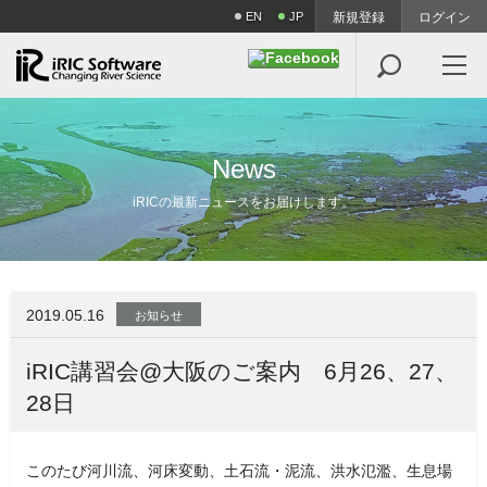
EN
JP
新規登録
ログイン

N
e
w
s
iRICの最新ニュースをお届けします。
2019.05.16
お知らせ
iRIC講習会@大阪のご案内 6月26、27、
28日
このたび河川流、河床変動、土石流・泥流、洪水氾濫、生息場