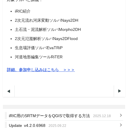
iRIC紹介
2次元流れ河床変動ソルバNays2DH
土石流・泥流解析ソルバMorpho2DH
2次元氾濫解析ソルバNays2DFlood
生息場評価ソルバEvaTRiP
河道地形編集ツールRiTER
詳細、参加申し込みはこちら ＞＞＞


iRIC用のSRTMデータをQGISで取得する方法
2025.12.18
Update v4.2.0.6968
2025.09.22