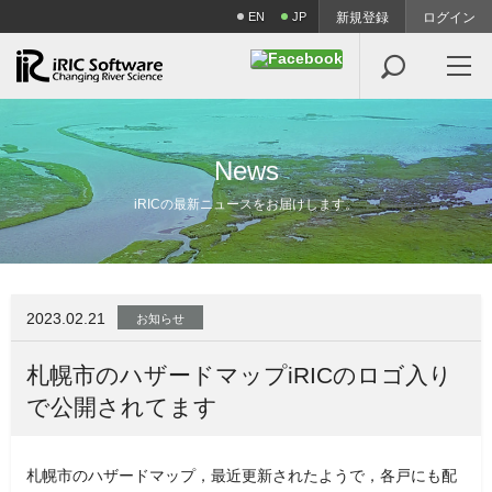
EN
JP
新規登録
ログイン

N
e
w
s
iRICの最新ニュースをお届けします。
2023.02.21
お知らせ
札幌市のハザードマップiRICのロゴ入り
で公開されてます
札幌市のハザードマップ，最近更新されたようで，各戸にも配