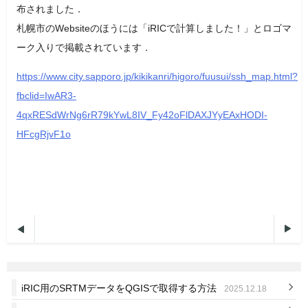
布されました．
札幌市のWebsiteのほうには「iRICで計算しました！」とロゴマ
ーク入りで掲載されています．
https://www.city.sapporo.jp/kikikanri/higoro/fuusui/ssh_map.html?
fbclid=IwAR3-
4qxRESdWrNg6rR79kYwL8IV_Fy42oFlDAXJYyEAxHODI-
HFcgRjvF1o


iRIC用のSRTMデータをQGISで取得する方法
2025.12.18