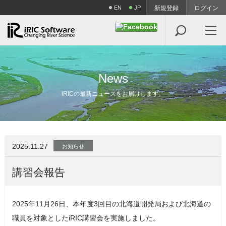
EN
JP
新規登録
ログイン

N
e
w
s
iRICの最新ニュースをお届けします。
2025.11.27
お知らせ
講習会報告
2025年11月26日、本年度3回目の北海道開発局および北海道の
職員を対象としたiRIC講習会を実施しました。