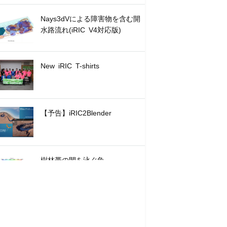
Nays3dVによる障害物を含む開
水路流れ(iRIC V4対応版)
New iRIC T-shirts
【予告】iRIC2Blender
樹林帯の間を泳ぐ魚
iRICの中に木が生えてきまし
た！