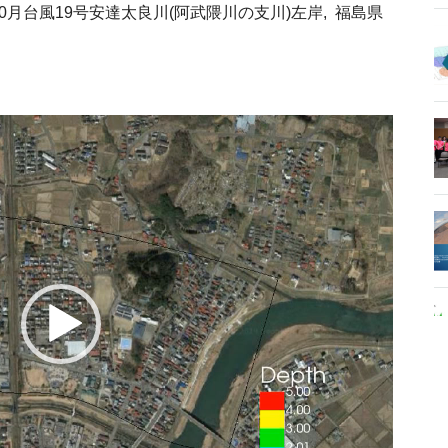
0月台風19号安達太良川(阿武隈川の支川)左岸, 福島県