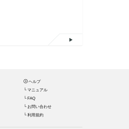
流速場のWind Map風表示が可
能になりました

WinMapみたいな動画
落差工をジャンプして溯上する
魚のシミュレーション
ヘルプ
マニュアル
3Dハザードマップ
FAQ
お問い合わせ
利用規約
石狩川の塩水楔シミュレーショ