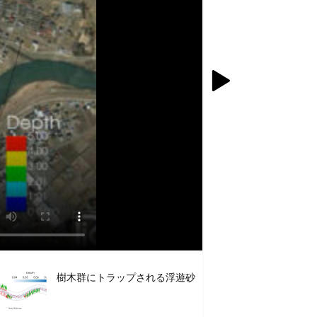

樹木群にトラップされる浮遊砂