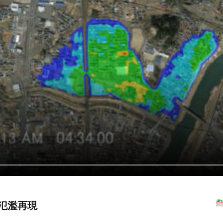
の氾濫再現