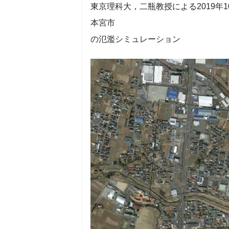
東京理科大，二瓶教授による2019年1
本宮市
の氾濫シミュレーション
動
画
プ
レ
ー
ヤ
ー