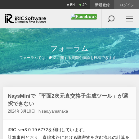
EN
JP
新規登録
ログイン

フ
ォ
ー
ラ
ム
フォーラムでは、iRICに関する質問や議論を投稿できます。
NaysMiniで「平面2次元直交格子生成ツール」が選
択できない
2024年3月10日
hisao.yamanaka
iRIC ver3.0.19.6772を利用しています。
計算事例どおり、直線水路における障害物を含む流れの計算を