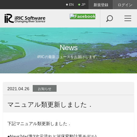
EN
JP
新規登録
ログイン

N
e
w
s
iRICの最新ニュースをお届けします。
2021.04.26
お知らせ
マニュアル類更新しました．
下記マニュアル類更新しました．
●Nays2d+(準3次元流れと河床変動計算モデル)