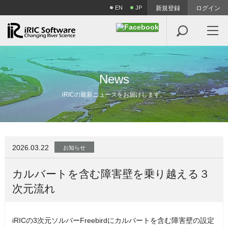
EN
JP
新規登録
ログイン

N
e
w
s
iRICの最新ニュースをお届けします。
2026.03.22
お知らせ
カルバートを含む障害壁を乗り越える３
次元流れ
iRICの3次元ソルバーFreebirdにカルバートを含む障害壁の設定