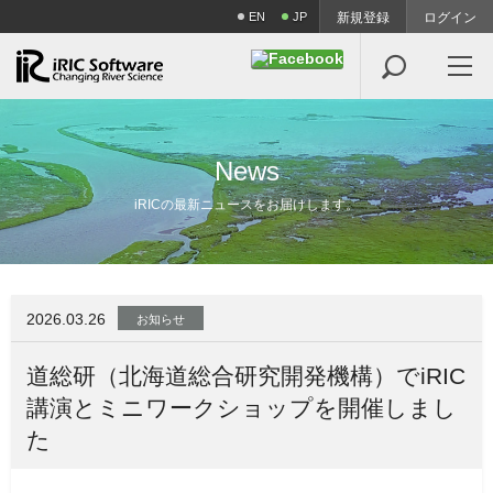
EN
JP
新規登録
ログイン

N
e
w
s
iRICの最新ニュースをお届けします。
2026.03.26
お知らせ
道総研（北海道総合研究開発機構）でiRIC
講演とミニワークショップを開催しまし
た