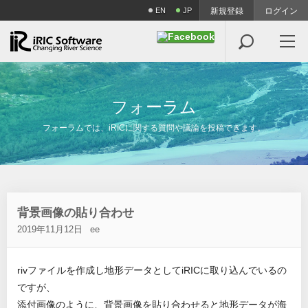
EN
JP
新規登録
ログイン

フ
ォ
ー
ラ
ム
フォーラムでは、iRICに関する質問や議論を投稿できます。
背景画像の貼り合わせ
2019年11月12日
ee
rivファイルを作成し地形データとしてiRICに取り込んでいるの
ですが、
添付画像のように、背景画像を貼り合わせると地形データが海