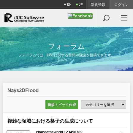
EN
JP
新規登録
ログイン

フ
ォ
ー
ラ
ム
フォーラムでは、iRICに関する質問や議論を投稿できます。
Nays2DFlood
新規トピック作成
複雑な領域における格子の生成について
changetheworld.123456789